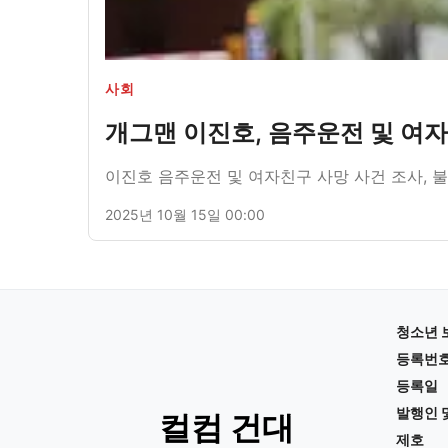
사회
개그맨 이진호, 음주운전 및 여
이진호 음주운전 및 여자친구 사망 사건 조사, 불
2025년 10월 15일 00:00
청소년 
등록번
등록일
발행인 
컬컴 건대
제호