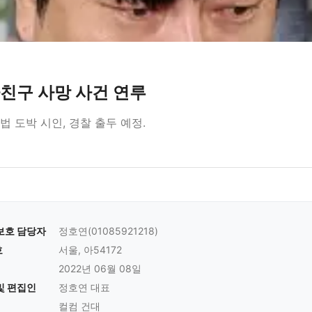
자친구 사망 사건 연루
법 도박 시인, 경찰 출두 예정.
보호 담당자
정호연(01085921218)
호
서울, 아54172
2022년 06월 08일
및 편집인
정호연 대표
컬컴 건대