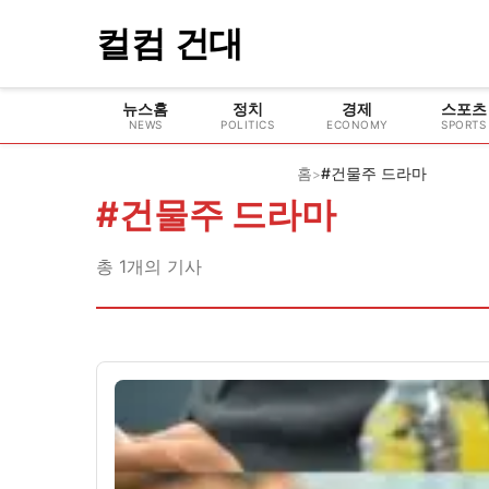
컬컴 건대
뉴스홈
정치
경제
스포츠
NEWS
POLITICS
ECONOMY
SPORTS
홈
#건물주 드라마
>
#
건물주 드라마
총
1
개의 기사