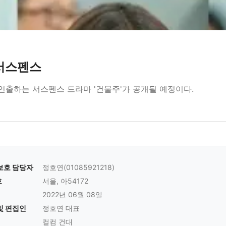
 서스펜스
연출하는 서스펜스 드라마 '건물주'가 공개될 예정이다.
보호 담당자
정호연(01085921218)
호
서울, 아54172
2022년 06월 08일
및 편집인
정호연 대표
컬컴 건대