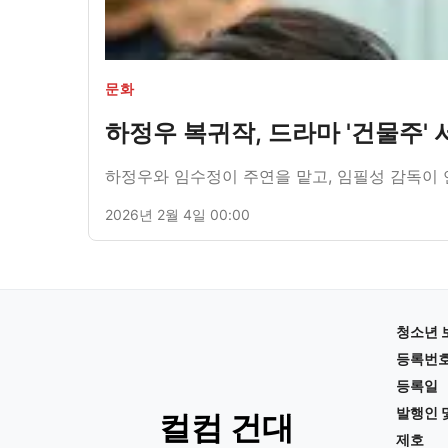
문화
하정우 복귀작, 드라마 '건물주'
하정우와 임수정이 주연을 맡고, 임필성 감독이 
2026년 2월 4일 00:00
청소년 
등록번
등록일
발행인 
컬컴 건대
제호