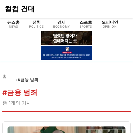
컬컴 건대
뉴스홈
정치
경제
스포츠
오피니언
NEWS
POLITICS
ECONOMY
SPORTS
OPINION
CU
홈
#금융 범죄
>
#
금융 범죄
총
1
개의 기사