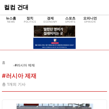
컬컴 건대
뉴스홈
정치
경제
스포츠
오피니언
NEWS
POLITICS
ECONOMY
SPORTS
OPINION
CU
홈
#러시아 제재
>
#
러시아 제재
총
1
개의 기사