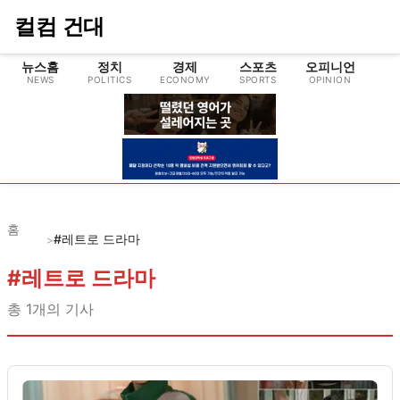
컬컴 건대
뉴스홈
정치
경제
스포츠
오피니언
NEWS
POLITICS
ECONOMY
SPORTS
OPINION
CU
홈
#레트로 드라마
>
#
레트로 드라마
총
1
개의 기사