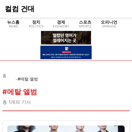
컬컴 건대
뉴스홈
정치
경제
스포츠
오피니언
NEWS
POLITICS
ECONOMY
SPORTS
OPINION
CU
홈
#메탈 앨범
>
#
메탈 앨범
총
1
개의 기사