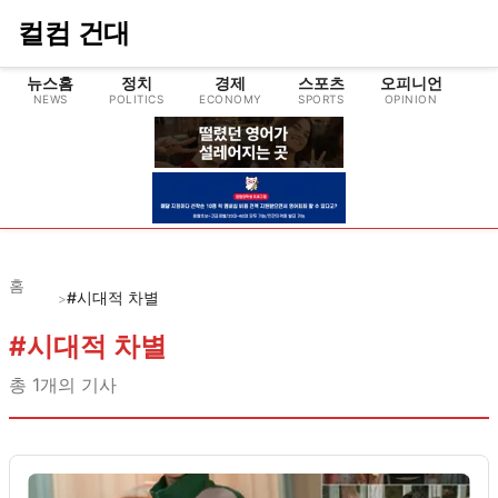
컬컴 건대
뉴스홈
정치
경제
스포츠
오피니언
NEWS
POLITICS
ECONOMY
SPORTS
OPINION
CU
홈
#시대적 차별
>
#
시대적 차별
총
1
개의 기사