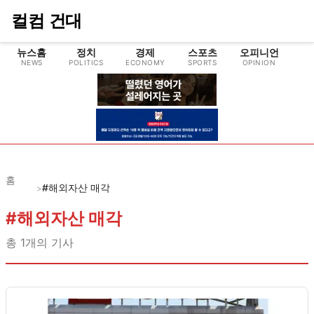
컬컴 건대
뉴스홈
정치
경제
스포츠
오피니언
NEWS
POLITICS
ECONOMY
SPORTS
OPINION
CU
홈
#해외자산 매각
>
#
해외자산 매각
총
1
개의 기사