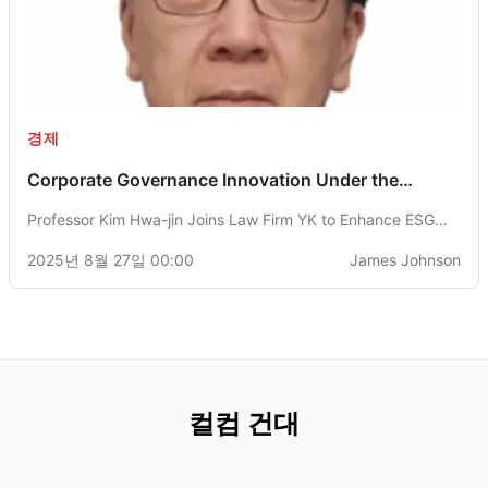
경제
Corporate Governance Innovation Under the
Guidance of Professor Kim Hwa-jin
Professor Kim Hwa-jin Joins Law Firm YK to Enhance ESG
Regulation and Commercial Law Amendment Strategies
2025년 8월 27일 00:00
James Johnson
컬컴 건대