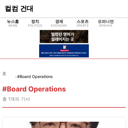
컬컴 건대
뉴스홈
정치
경제
스포츠
오피니언
NEWS
POLITICS
ECONOMY
SPORTS
OPINION
CU
홈
#Board Operations
>
#
Board Operations
총
1
개의 기사