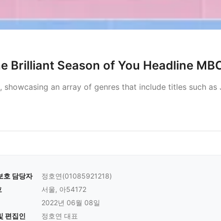
 Brilliant Season of You Headline MB
showcasing an array of genres that include titles such as
보호 담당자
정호연(01085921218)
호
서울, 아54172
2022년 06월 08일
및 편집인
정호연 대표