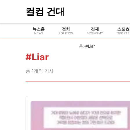
컬컴 건대
뉴스홈
정치
경제
스포츠
NEWS
POLITICS
ECONOMY
SPORTS
홈
#Liar
>
#
Liar
총
1
개의 기사