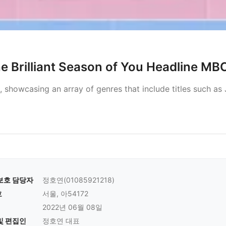
 Brilliant Season of You Headline MB
showcasing an array of genres that include titles such as
보호 담당자
정호연(01085921218)
호
서울, 아54172
2022년 06월 08일
및 편집인
정호연 대표