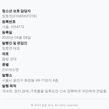
청소년 보호 담당자
정호연(01085921218)
등록번호
서울, 아54172
등록일
2022년 06월 08일
발행인 및 편집인
정호연 대표
제호
컬컴 건대
종별
인터넷신문
발행소
서울시 광진구 화양동 49-11번지 4층
발행 목적
국내외, 정치,경제, iT흐름을 일목요연 신속 정확하게 국민에게 전달함
© 2024
컬컴 건대
. All rights reserved.