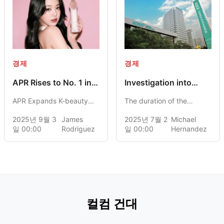
경제
경제
APR Rises to No. 1 in
Investigation into
the Korean Cosmetics
Stock Price
APR Expands K-beauty
The duration of the
Market
Manipulation
Market Share with
Reduced, Joint
investigation into stock
2025년 9월 3
James
2025년 7월 2
Michael
Response Team
MediCube, Surpasses
price manipulation has
일 00:00
Rodriguez
일 00:00
Hernandez
Formed
Amorepacific in Stock
been reduced to six
Market to Claim Top Spot
months, with a joint
response team being
established to safeguard
investors and rebuild
confidence in the market.
컬컴 건대