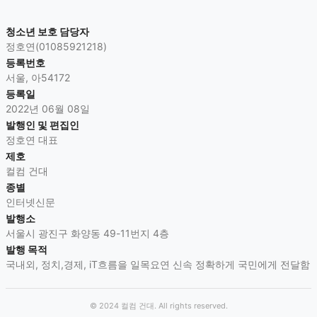
청소년 보호 담당자
정호연(01085921218)
등록번호
서울, 아54172
등록일
2022년 06월 08일
발행인 및 편집인
정호연 대표
제호
컬컴 건대
종별
인터넷신문
발행소
서울시 광진구 화양동 49-11번지 4층
발행 목적
국내외, 정치,경제, iT흐름을 일목요연 신속 정확하게 국민에게 전달함
© 2024
컬컴 건대
. All rights reserved.