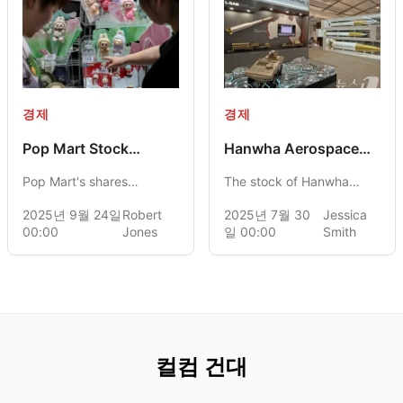
경제
경제
Pop Mart Stock
Hanwha Aerospace
Increase: Mini Labubu
Approaching a
Pop Mart's shares
The stock of Hanwha
Doll Launch
Milestone in Stock
increased by 11% due to
Valuation
Aerospace is experiencing
2025년 9월 24일
Robert
2025년 7월 30
Jessica
the announcement of the
a significant rise, driven
00:00
Jones
일 00:00
Smith
Mini Labubu Doll,
by increased defense
enhancing expectations
exports and a
for global growth.
strengthening KOSPI
market. This surge is
heightening expectations
that the company could
soon achieve "emperor
컬컴 건대
stock" status.