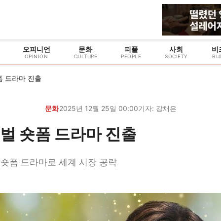
오피니언
문화
피플
사회
비
OPINION
CULTURE
PEOPLE
SOCIETY
BU
폼 드라마 진출
문화
2025년 12월 25일 00:00
기자:
강채은
로벌 숏폼 드라마 진출
-숏폼 드라마로 세계 시장 공략