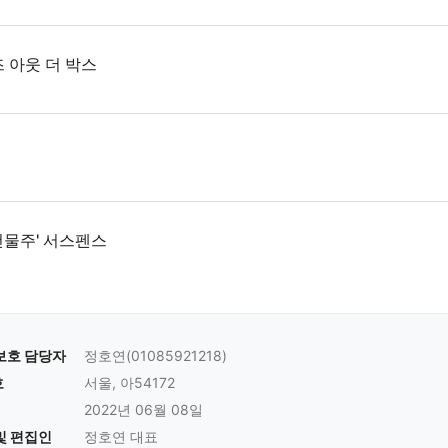
즈 아웃 더 박스
건물주' 서스펜스
보호 담당자
정호연(01085921218)
호
서울, 아54172
2022년 06월 08일
및 편집인
정호연 대표