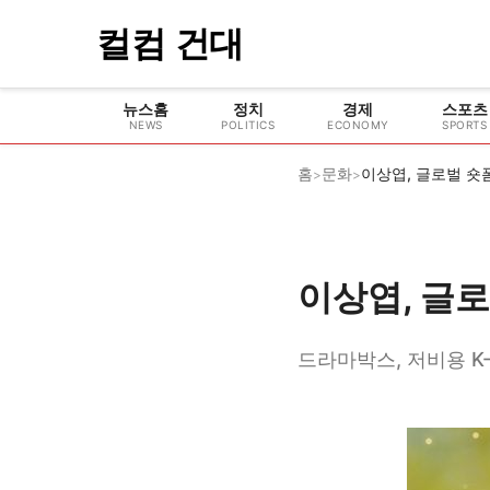
컬컴 건대
뉴스홈
정치
경제
스포츠
NEWS
POLITICS
ECONOMY
SPORTS
홈
문화
이상엽, 글로벌 숏
>
>
이상엽, 글
드라마박스, 저비용 K